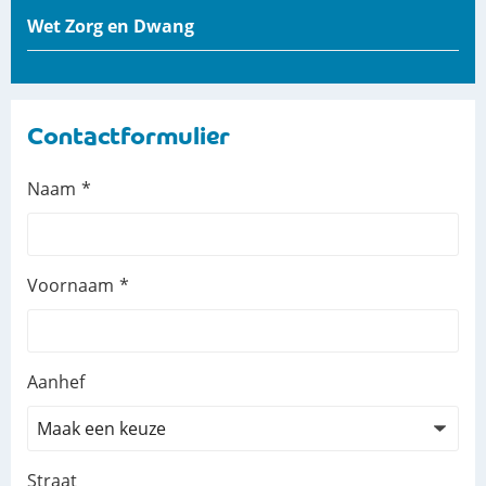
Wet Zorg en Dwang
Contactformulier
Leave
Naam
this
field
blank
Voornaam
Aanhef
Straat