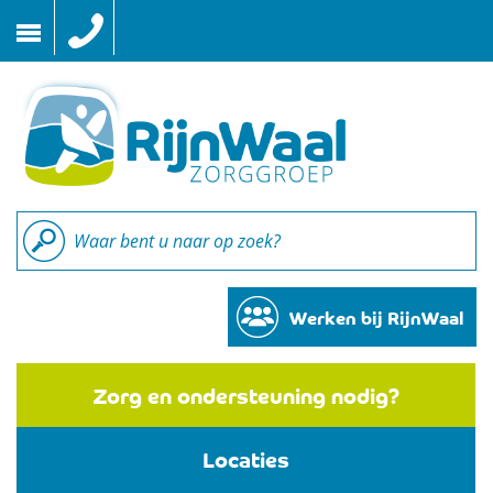
Naar
inhoud
Werken bij RijnWaal
Zorg en ondersteuning nodig?
Locaties