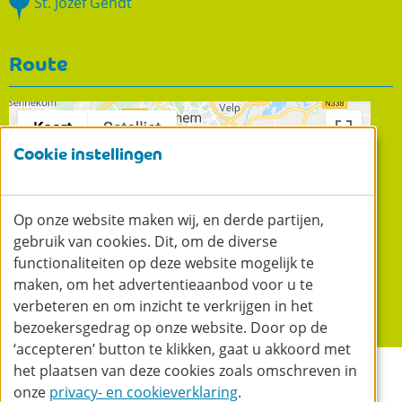
St. Jozef Gendt
Route
Cookie instellingen
Op onze website maken wij, en derde partijen,
gebruik van cookies. Dit, om de diverse
functionaliteiten op deze website mogelijk te
maken, om het advertentieaanbod voor u te
verbeteren en om inzicht te verkrijgen in het
Liduina
bezoekersgedrag op onze website. Door op de
Bemmel
‘accepteren’ button te klikken, gaat u akkoord met
Gouden
het plaatsen van deze cookies zoals omschreven in
© 2026 RijnWaal Zorggroep
Cookie instellingen
Ontwikkeld
door a&m impact
Privacy
Disclaimer
Appel
onze
privacy- en cookieverklaring
.