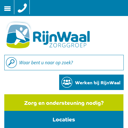
Naar
inhoud
Werken bij RijnWaal
Zorg en ondersteuning nodig?
Locaties