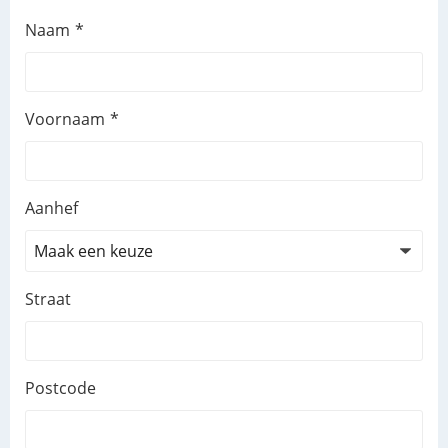
Leave
Naam
this
field
blank
Voornaam
Aanhef
Straat
Postcode