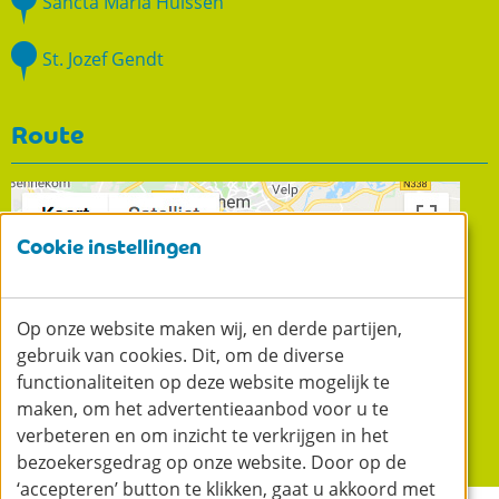
Sancta Maria Huissen
St. Jozef Gendt
Route
Cookie instellingen
Op onze website maken wij, en derde partijen,
gebruik van cookies. Dit, om de diverse
functionaliteiten op deze website mogelijk te
maken, om het advertentieaanbod voor u te
verbeteren en om inzicht te verkrijgen in het
Liduina
bezoekersgedrag op onze website. Door op de
Bemmel
‘accepteren’ button te klikken, gaat u akkoord met