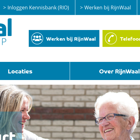
Inloggen Kennisbank (RIO)
Werken bij RijnWaal
Werken bij RijnWaal
Telefoo
Locaties
Over RijnWaal
urt