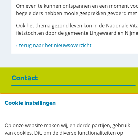
Om even te kunnen ontspannen en een moment voor 
begeleiders hebben mooie gesprekken gevoerd met en
Ook het thema gezond leven kon in de Nationale Vital
fietstochten door de gemeente Lingewaard en Nijmeg
terug naar het nieuwsoverzicht
Contact
Bezoekadres:
Kloosterplein 4, 6691 CX Gendt
Cookie instellingen
Telefoon:
0481 470 600
Telefoon:
0481 470 600
Op onze website maken wij, en derde partijen, gebruik
Email:
info@rijnwaal.nl
van cookies. Dit, om de diverse functionaliteiten op