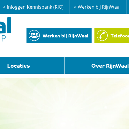
Inloggen Kennisbank (RIO)
Werken bij RijnWaal
Werken bij RijnWaal
Telefoo
Locaties
Over RijnWaal