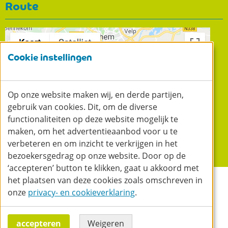
Route
Cookie instellingen
Op onze website maken wij, en derde partijen,
gebruik van cookies. Dit, om de diverse
functionaliteiten op deze website mogelijk te
maken, om het advertentieaanbod voor u te
verbeteren en om inzicht te verkrijgen in het
Liduina
bezoekersgedrag op onze website. Door op de
Bemmel
‘accepteren’ button te klikken, gaat u akkoord met
Gouden
het plaatsen van deze cookies zoals omschreven in
© 2026 RijnWaal Zorggroep
Cookie instellingen
Ontwikkeld
door a&m impact
Privacy
Disclaimer
Appel
onze
privacy- en cookieverklaring
.
120
6681WP
accepteren
Weigeren
Keurmerk Wijkverpleging